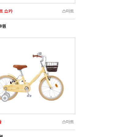
볼트 쇼카
스마트
00원
즐
스마트
0원