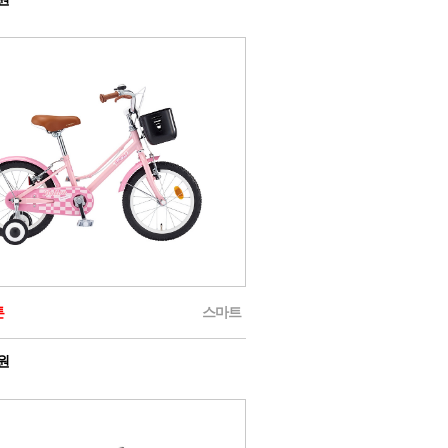
튼
스마트
0원