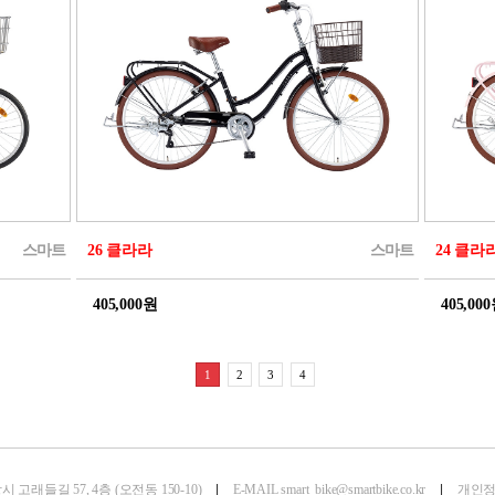
스마트
26 클라라
스마트
24 클라
405,000원
405,00
1
2
3
4
 고래들길 57, 4층 (오전동 150-10)
|
E-MAIL
smart_bike@smartbike.co.kr
|
개인